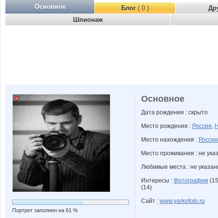
Основное
Блог
( 0 )
Др
Шпионаж
Основное
Дата рождения : скрыто
Место рождения :
Россия
,
Н
Место нахождения :
Россия
Место проживания : не ука
Любимые места : не указа
Интересы :
Фотография
(15
(14)
Сайт :
www.yarkofoto.ru
Портрет заполнен на 61 %